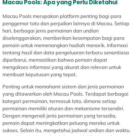
Macau Pools: Apa yang Perlu Diketahui
Macau Pools merupakan platform penting bagi para
penggemar toto dan perjudian lainnya di Macau. Setiap
hari, berbagai jenis permainan dan undian
diselenggarakan, memberikan kesempatan bagi para
pemain untuk memenangkan hadiah menarik. Informasi
tentang hasil dan data pengeluaran terbaru senantiasa
diperbarui, memastikan bahwa pemain dapat
mengakses informasi yang akurat dan relevan untuk
membuat keputusan yang tepat.
Penting untuk memahami sistem dan jenis permainan
yang ditawarkan oleh Macau Pools. Terdapat berbagai
kategori permainan, termasuk toto, dimana setiap
permainan memiliki aturan dan mekanisme tersendiri.
Dengan mengenali jenis permainan yang tersedia,
pemain dapat meningkatkan peluang mereka untuk
sukses. Selain itu, mengetahui jadwal undian dan waktu