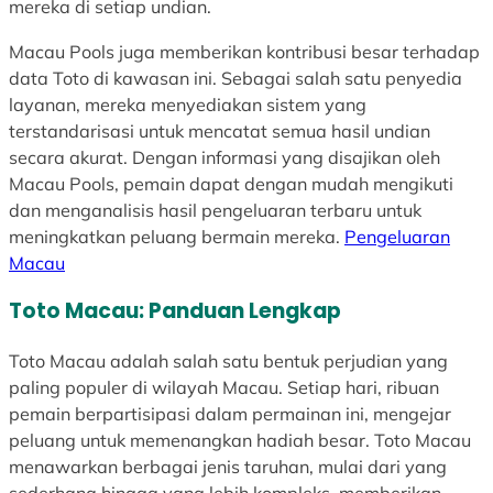
mereka di setiap undian.
Macau Pools juga memberikan kontribusi besar terhadap
data Toto di kawasan ini. Sebagai salah satu penyedia
layanan, mereka menyediakan sistem yang
terstandarisasi untuk mencatat semua hasil undian
secara akurat. Dengan informasi yang disajikan oleh
Macau Pools, pemain dapat dengan mudah mengikuti
dan menganalisis hasil pengeluaran terbaru untuk
meningkatkan peluang bermain mereka.
Pengeluaran
Macau
Toto Macau: Panduan Lengkap
Toto Macau adalah salah satu bentuk perjudian yang
paling populer di wilayah Macau. Setiap hari, ribuan
pemain berpartisipasi dalam permainan ini, mengejar
peluang untuk memenangkan hadiah besar. Toto Macau
menawarkan berbagai jenis taruhan, mulai dari yang