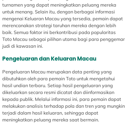
turnamen yang dapat meningkatkan peluang mereka
untuk menang. Selain itu, dengan berbagai informasi
mengenai Keluaran Macau yang tersedia, pemain dapat
merencanakan strategi taruhan mereka dengan lebih
baik. Semua faktor ini berkontribusi pada popularitas
Toto Macau sebagai pilihan utama bagi para penggemar
judi di kawasan ini.
Pengeluaran dan Keluaran Macau
Pengeluaran Macau merupakan data penting yang
dibutuhkan oleh para pemain Toto untuk mengetahui
hasil undian terbaru. Setiap hasil pengeluaran yang
dikeluarkan secara resmi dicatat dan diinformasikan
kepada publik. Melalui informasi ini, para pemain dapat
melakukan analisis terhadap pola dan tren yang mungkin
terjadi dalam hasil keluaran, sehingga dapat
meningkatkan peluang mereka saat bermain.