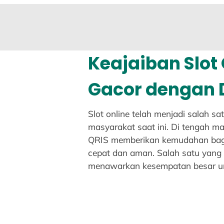
Keajaiban Slot
Gacor dengan D
Slot online telah menjadi salah sa
masyarakat saat ini. Di tengah ma
QRIS memberikan kemudahan bagi
cepat dan aman. Salah satu yang 
menawarkan kesempatan besar un