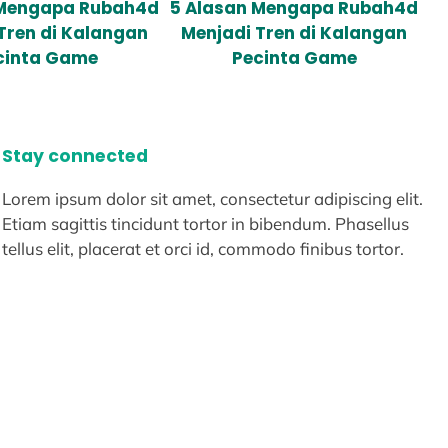
 Mengapa Rubah4d
5 Alasan Mengapa Rubah4d
Tren di Kalangan
Menjadi Tren di Kalangan
cinta Game
Pecinta Game
Stay connected
Lorem ipsum dolor sit amet, consectetur adipiscing elit.
Etiam sagittis tincidunt tortor in bibendum. Phasellus
tellus elit, placerat et orci id, commodo finibus tortor.