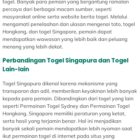
togel. Banyak para pemain yang bergantung ramalan
percaya dari berbagai macam sumber, seperti
masyarakat online serta website berita togel. Melalui
mengamati penelaahan dan ulasan mengenai toto, togel
Hongkong, dan togel Singapore, pemain dapat
mendapatkan wawasan yang lebih baik dan peluang
menang yang lebih dekat.
Perbandingan Togel Singapura dan Togel
Lain-lain
Togel Singapura dikenal karena mekanisme yang
transparan dan adil, memberikan keyakinan lebih banyak
kepada para pemain. Dibandingkan dari togel yang lain
seperti Permainan Togel Sydney dan Permainan Togel
Hongkong, Singapore memiliki peraturan yang ketat,
serta hasil yang terjamin benar. Hal ini menjadikan
banyak sekali pemain mendapatkan lebih nyaman saat
ikut permainan togel di internet pada situs yang