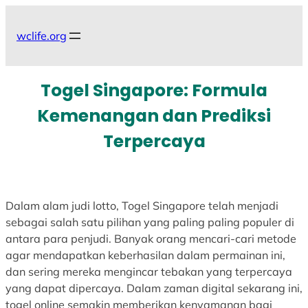
Skip
to
wclife.org
content
Togel Singapore: Formula
Kemenangan dan Prediksi
Terpercaya
Dalam alam judi lotto, Togel Singapore telah menjadi
sebagai salah satu pilihan yang paling paling populer di
antara para penjudi. Banyak orang mencari-cari metode
agar mendapatkan keberhasilan dalam permainan ini,
dan sering mereka mengincar tebakan yang terpercaya
yang dapat dipercaya. Dalam zaman digital sekarang ini,
togel online semakin memberikan kenyamanan bagi